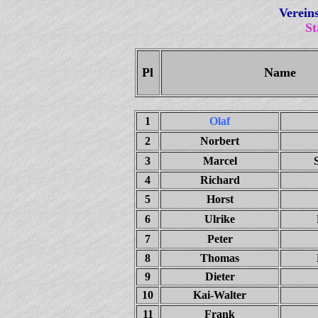
Verein
St
Pl
Name
1
Olaf
2
Norbert
3
Marcel
4
Richard
5
Horst
6
Ulrike
7
Peter
8
Thomas
9
Dieter
10
Kai-Walter
11
Frank