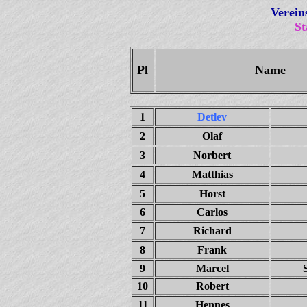
Verein
St
Pl
Name
1
Detlev
2
Olaf
3
Norbert
4
Matthias
5
Horst
6
Carlos
7
Richard
8
Frank
9
Marcel
10
Robert
11
Hennes