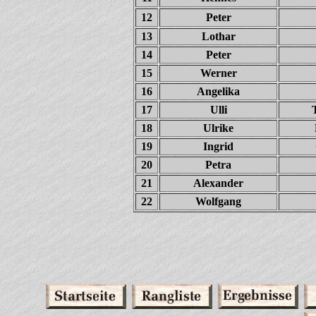
12
Peter
13
Lothar
14
Peter
15
Werner
16
Angelika
17
Ulli
18
Ulrike
19
Ingrid
20
Petra
21
Alexander
22
Wolfgang