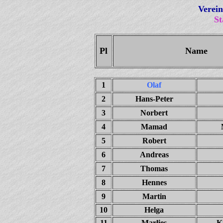
Verein
St
Pl
Name
1
Olaf
2
Hans-Peter
3
Norbert
4
Mamad
5
Robert
6
Andreas
7
Thomas
8
Hennes
9
Martin
10
Helga
11
Marlies
K